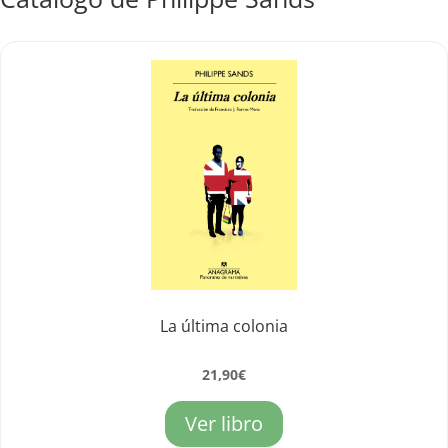
La última colonia
21,90
€
Ver libro